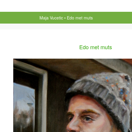
Maja Vucetic
Edo met muts
Edo met muts