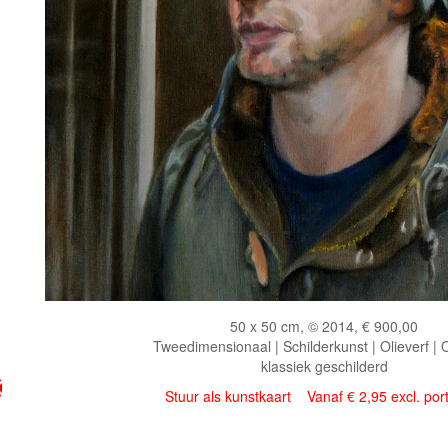
50 x 50 cm, © 2014, € 900,00
Tweedimensionaal | Schilderkunst | Olieverf |
klassiek geschilderd
Stuur als kunstkaart
Vanaf € 2,95 excl. por