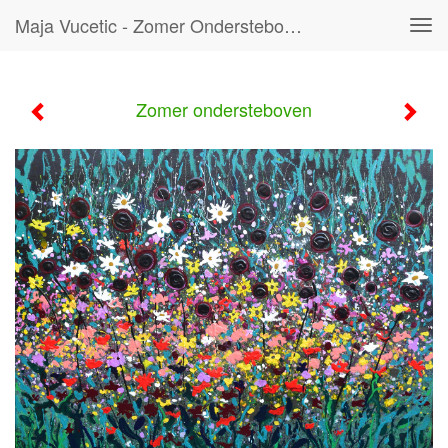
Maja Vucetic - Zomer Ondersteboven
Tog
navi
Zomer ondersteboven