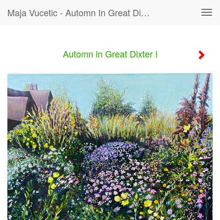
Maja Vucetic - Automn In Great Dixter I
Tog
navi
Automn in Great Dixter I